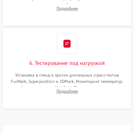
термопрокладок правильной толщины на память и цепи
Подробнее
питания. Монтаж радиатора и бэкплейта, подключение и
проверка кулеров.
6. Тестирование под нагрузкой
Установка в стенд и прогон длительных стресс-тестов
FurMark, Superposition и 3DMark. Мониторинг температур
графического чипа и Hot Spot. Проверка на отсутствие
Подробнее
артефактов изображения, вылетов драйвера и зависаний.