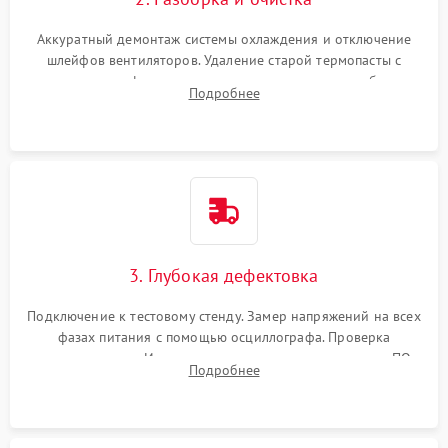
Аккуратный демонтаж системы охлаждения и отключение
шлейфов вентиляторов. Удаление старой термопасты с
кристалла графического чипа и термопрокладок с банок
Подробнее
памяти и зоны VRM. Очистка платы от пыли и окислов.
3. Глубокая дефектовка
Подключение к тестовому стенду. Замер напряжений на всех
фазах питания с помощью осциллографа. Проверка
инициализации. Использование специализированного ПО
Подробнее
MATS