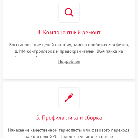
4. Компонентный ремонт
Восстановление цепей питания, замена пробитых мосфетов,
ШИМ-контроллеров и предохранителей. BGA-пайка на
инфракрасной станции реболлинг или замена графического
Подробнее
чипа и дефектной памяти GDDR. Прошивка BIOS
программатором.
5. Профилактика и сборка
Нанесение качественной термопасты или фазового перехода
на кристалл GPU. Подбор и установка новых