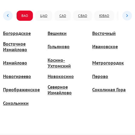
ВАО
ЦАО
САО
СВАО
ЮВАО
ЮАО
Богородское
Вешняки
Восточный
Восточное
Гольяново
Ивановское
Измайлово
Косино-
Измайлово
Метрогородок
Ухтомский
Новогиреево
Новокосино
Перово
Северное
Преображенское
Соколиная Гора
Измайлово
Сокольники