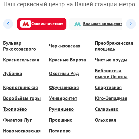
Наш сервисный центр на Вашей станции метро
Сокольническая
Большая кольцевая
Бульвар
Преображенская
Черкизовская
Рокоссовского
площадь
Красносельская
Красные Ворота
Чистые пруды
Библиотека
Лубянка
Охотный Ряд
имени Ленина
Кропоткинская
Фрунзенская
Спортивная
Воробьёвы горы
Университет
Юго-Западная
Тропарёво
Румянцево
Саларьево
Филатов Луг
Прокшино
Ольховая
Новомосковская
Потапово