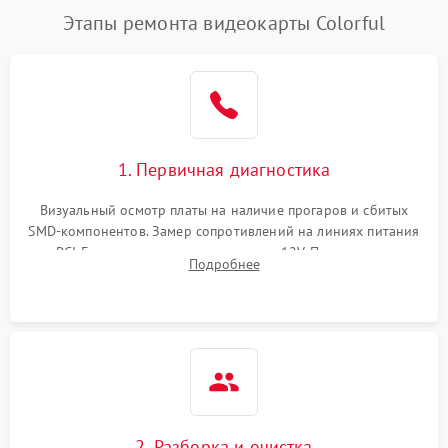
Этапы ремонта видеокарты Colorful
1. Первичная диагностика
Визуальный осмотр платы на наличие прогаров и сбитых
SMD-компонентов. Замер сопротивлений на линиях питания
PCI-E и дополнительных разъемах 12V. Проверка на
Подробнее
короткое замыкание основных дросселей питания GPU и
памяти.
2. Разборка и очистка