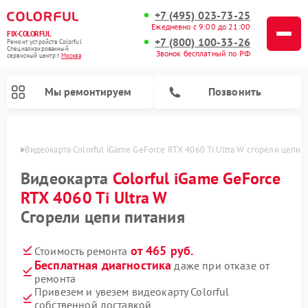
+7 (495) 023-73-25
Ежедневно с 9:00 до 21:00
FIX-COLORFUL
+7 (800) 100-33-26
Ремонт устройств Colorful
Специализированный
Звонок бесплатный по РФ
cервисный центр г.
Москва
Мы ремонтируем
Позвонить
оскве
Видеокарта Colorful iGame GeForce RTX 4060 Ti Ultra W сгорели цепи 
Видеокарта
Colorful iGame GeForce
RTX 4060 Ti Ultra W
Сгорели цепи питания
от 465 руб.
Стоимость ремонта
Бесплатная диагностика
даже при отказе от
ремонта
Привезем и увезем видеокарту Colorful
собственной доставкой