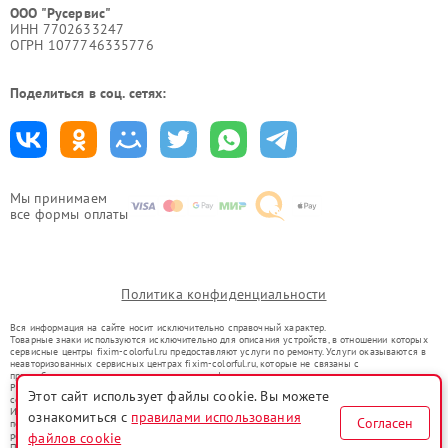
ООО "Русервис"
ИНН 7702633247
ОГРН 1077746335776
Поделиться в соц. сетях:
Мы принимаем
все формы оплаты
Политика конфиденциальности
Вся информация на сайте носит исключительно справочный характер.
Товарные знаки используются исключительно для описания устройств, в отношении которых
сервисные центры fixim-colorful.ru предоставляют услуги по ремонту. Услуги оказываются в
неавторизованных сервисных центрах fixim-colorful.ru, которые не связаны с
правообладателями товарных знаков или их официальными представителями.
Ремонт осуществляется для устройств, уже введенных в гражданский оборот в соответствии
Этот сайт использует файлы cookie. Вы можете
со статьей 1487 ГК РФ.
Использование товарных знаков не преследует цели индивидуализации услуг или введения
ознакомиться с
правилами использования
Согласен
потребителей в заблуждение, а служит для информирования о предоставляемых услугах по
файлов cookie
ремонту техники указанных брендов.
Представленная на сайте информация не является публичной офертой, определяемой