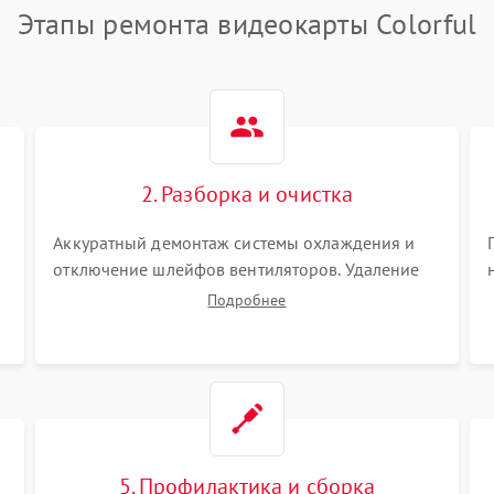
Этапы ремонта видеокарты Colorful
2. Разборка и очистка
Аккуратный демонтаж системы охлаждения и
отключение шлейфов вентиляторов. Удаление
старой термопасты с кристалла графического
Подробнее
чипа и термопрокладок с банок памяти и зоны
VRM. Очистка платы от пыли и окислов.
5. Профилактика и сборка