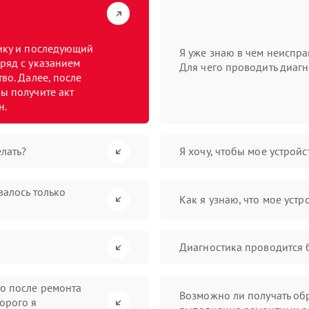
тику и последующий
Я уже знаю в чем неиспра
ряд с указанием
Для чего проводить диагн
во. Далее, после
ы получите акт
н.
лать?
Я хочу, чтобы мое устрой
валось только
Как я узнаю, что мое устр
Диагностика проводится 
во после ремонта
Возможно ли получать обр
орого я