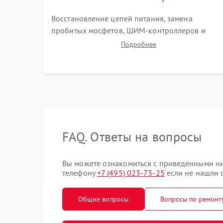
Восстановление цепей питания, замена
пробитых мосфетов, ШИМ-контроллеров и
предохранителей. BGA-пайка на инфракрасной
Подробнее
станции реболлинг или замена графического
чипа и дефектной памяти GDDR. Прошивка BIO
программатором.
FAQ. Ответы на вопросы
Вы можете ознакомиться с приведенными ниж
телефону
+7 (495) 023-73-25
если не нашли о
Общие вопросы
Вопросы по ремонт