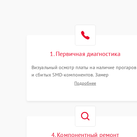
1. Первичная диагностика
Визуальный осмотр платы на наличие прогаров
и сбитых SMD-компонентов. Замер
сопротивлений на линиях питания PCI-E и
Подробнее
дополнительных разъемах 12V. Проверка на
короткое замыкание основных дросселей
питания GPU и памяти.
4. Компонентный ремонт