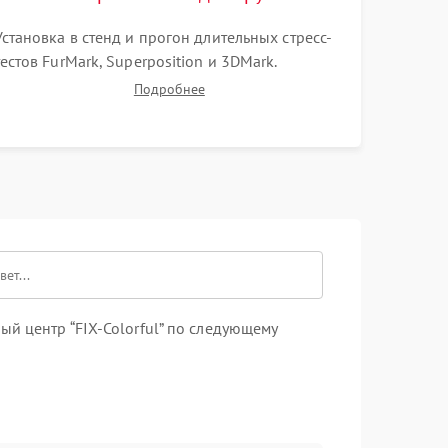
Установка в стенд и прогон длительных стресс-
тестов FurMark, Superposition и 3DMark.
Мониторинг температур графического чипа и
Подробнее
Hot Spot. Проверка на отсутствие артефактов
изображения, вылетов драйвера и зависаний.
й центр “FIX-Colorful” по следующему