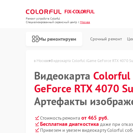
FIX-COLORFUL
Ремонт устройств Colorful
Специализированный cервисный центр г.
Москва
Мы ремонтируем
Срочный ремонт
Це
070 Super Advanced в Москве
Видеокарта Colorful iGame GeForce RTX 4070 
Видеокарта
Colorful
GeForce RTX 4070 S
Артефакты изображ
от 465 руб.
Стоимость ремонта
Бесплатная диагностика
даже при отказ
Привезем и увезем видеокарту Colorful со