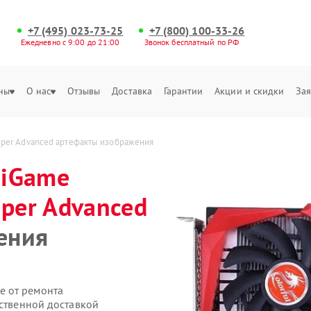
+7 (495) 023-73-25
+7 (800) 100-33-26
Ежедневно с 9:00 до 21:00
Звонок бесплатный по РФ
ны
О нас
Отзывы
Доставка
Гарантии
Акции и скидки
Зая
Super Advanced артефакты изображения
 iGame
uper Advanced
ения
е от ремонта
бственной доставкой