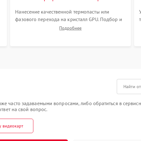
Нанесение качественной термопасты или
фазового перехода на кристалл GPU. Подбор и
установка новых термопрокладок правильной
Подробнее
толщины на память и цепи питания. Монтаж
S
радиатора и бэкплейта, подключение и
проверка кулеров.
е часто задаваемыми вопросами, либо обратиться в сервисны
твет на свой вопрос.
у видеокарт