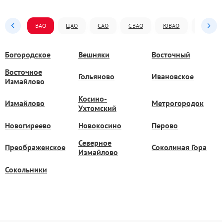
ВАО
ЦАО
САО
СВАО
ЮВАО
ЮАО
Богородское
Вешняки
Восточный
Восточное
Гольяново
Ивановское
Измайлово
Косино-
Измайлово
Метрогородок
Ухтомский
Новогиреево
Новокосино
Перово
Северное
Преображенское
Соколиная Гора
Измайлово
Сокольники