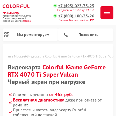
+7 (495) 023-73-25
Ежедневно с 9:00 до 21:00
FIX-COLORFUL
+7 (800) 100-33-26
Ремонт устройств Colorful
Специализированный
Звонок бесплатный по РФ
cервисный центр г.
Москва
Мы ремонтируем
Позвонить
 Vulcan в Москве
Видеокарта Colorful iGame GeForce RTX 4070 Ti Super Vulc
Видеокарта
Colorful iGame GeForce
RTX 4070 Ti Super Vulcan
Черный экран при нагрузке
от 465 руб.
Стоимость ремонта
Бесплатная диагностика
даже при отказе от
ремонта
Привезем и увезем видеокарту Colorful
собственной доставкой