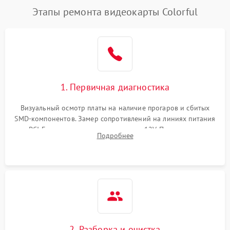
Этапы ремонта видеокарты Colorful
1. Первичная диагностика
Визуальный осмотр платы на наличие прогаров и сбитых
SMD-компонентов. Замер сопротивлений на линиях питания
PCI-E и дополнительных разъемах 12V. Проверка на
Подробнее
короткое замыкание основных дросселей питания GPU и
памяти.
2. Разборка и очистка