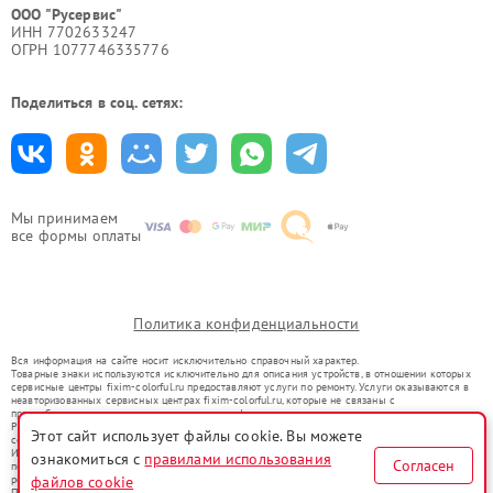
ООО "Русервис"
ИНН 7702633247
ОГРН 1077746335776
Поделиться в соц. сетях:
Мы принимаем
все формы оплаты
Политика конфиденциальности
Вся информация на сайте носит исключительно справочный характер.
Товарные знаки используются исключительно для описания устройств, в отношении которых
сервисные центры fixim-colorful.ru предоставляют услуги по ремонту. Услуги оказываются в
неавторизованных сервисных центрах fixim-colorful.ru, которые не связаны с
правообладателями товарных знаков или их официальными представителями.
Ремонт осуществляется для устройств, уже введенных в гражданский оборот в соответствии
Этот сайт использует файлы cookie. Вы можете
со статьей 1487 ГК РФ.
Использование товарных знаков не преследует цели индивидуализации услуг или введения
ознакомиться с
правилами использования
Согласен
потребителей в заблуждение, а служит для информирования о предоставляемых услугах по
файлов cookie
ремонту техники указанных брендов.
Представленная на сайте информация не является публичной офертой, определяемой