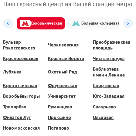
Наш сервисный центр на Вашей станции метро
Сокольническая
Большая кольцевая
Бульвар
Преображенская
Черкизовская
Рокоссовского
площадь
Красносельская
Красные Ворота
Чистые пруды
Библиотека
Лубянка
Охотный Ряд
имени Ленина
Кропоткинская
Фрунзенская
Спортивная
Воробьёвы горы
Университет
Юго-Западная
Тропарёво
Румянцево
Саларьево
Филатов Луг
Прокшино
Ольховая
Новомосковская
Потапово