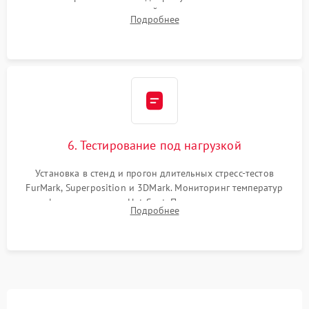
термопрокладок правильной толщины на память и цепи
Подробнее
питания. Монтаж радиатора и бэкплейта, подключение и
проверка кулеров.
6. Тестирование под нагрузкой
Установка в стенд и прогон длительных стресс-тестов
FurMark, Superposition и 3DMark. Мониторинг температур
графического чипа и Hot Spot. Проверка на отсутствие
Подробнее
артефактов изображения, вылетов драйвера и зависаний.