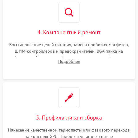
4. Компонентный ремонт
Восстановление цепей питания, замена пробитых мосфетов,
ШИМ-контроллеров и предохранителей. BGA-пайка на
инфракрасной станции реболлинг или замена графического
Подробнее
чипа и дефектной памяти GDDR. Прошивка BIOS
программатором.
5. Профилактика и сборка
Нанесение качественной термопасты или фазового перехода
на кристалл GPU. Подбор и установка новых