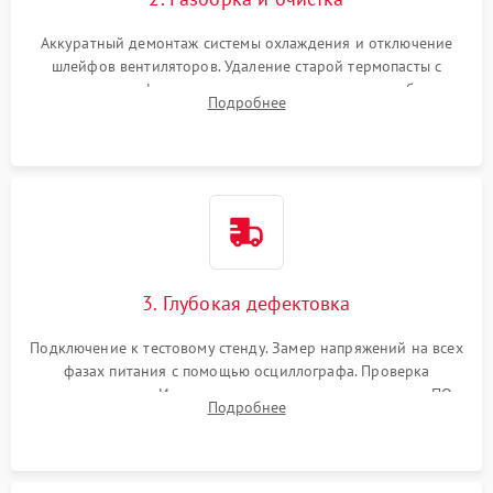
Аккуратный демонтаж системы охлаждения и отключение
шлейфов вентиляторов. Удаление старой термопасты с
кристалла графического чипа и термопрокладок с банок
Подробнее
памяти и зоны VRM. Очистка платы от пыли и окислов.
3. Глубокая дефектовка
Подключение к тестовому стенду. Замер напряжений на всех
фазах питания с помощью осциллографа. Проверка
инициализации. Использование специализированного ПО
Подробнее
MATS