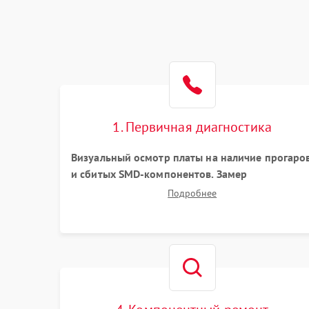
1. Первичная диагностика
Визуальный осмотр платы на наличие прогаро
и сбитых SMD-компонентов. Замер
сопротивлений на линиях питания PCI-E и
Подробнее
дополнительных разъемах 12V. Проверка на
короткое замыкание основных дросселей
питания GPU и памяти.