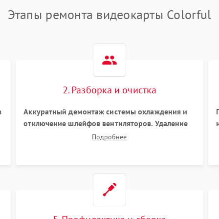
Этапы ремонта видеокарты Colorful
2. Разборка и очистка
в
Аккуратный демонтаж системы охлаждения и
отключение шлейфов вентиляторов. Удаление
старой термопасты с кристалла графического
Подробнее
чипа и термопрокладок с банок памяти и зоны
VRM. Очистка платы от пыли и окислов.