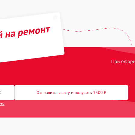
й на ремонт
При оформл
Отправить заявку и получить 1500 ₽
сти