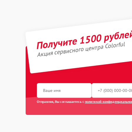
Получите 1500 рубле
Акция сервисного центра Colorful
Отправляя, Вы соглашаетесь с
политикой конфиденциально