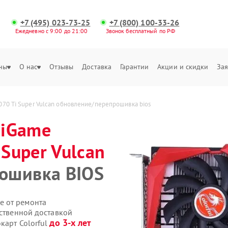
+7 (495) 023-73-25
+7 (800) 100-33-26
Ежедневно с 9:00 до 21:00
Звонок бесплатный по РФ
ны
О нас
Отзывы
Доставка
Гарантии
Акции и скидки
Зая
070 Ti Super Vulcan обновление/перепрошивка bios
 iGame
 Super Vulcan
ошивка BIOS
е от ремонта
бственной доставкой
до 3-х лет
карт Colorful