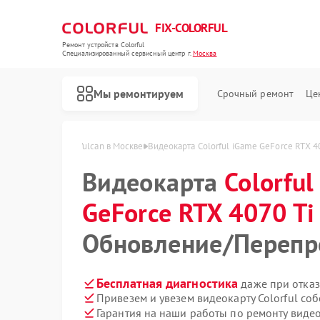
FIX-COLORFUL
Ремонт устройств Colorful
Специализированный cервисный центр г.
Москва
Мы ремонтируем
Срочный ремонт
Це
 RTX 4070 Ti Super Vulcan в Москве
Видеокарта Colorful iGame GeForce RTX 4
Видеокарта
Colorful
GeForce RTX 4070 Ti
Обновление/Перепр
Бесплатная диагностика
даже при отказ
Привезем и увезем видеокарту Colorful со
Гарантия на наши работы по ремонту видео