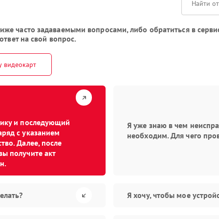
же часто задаваемыми вопросами, либо обратиться в сервис
ответ на свой вопрос.
у видеокарт
стику и последующий
Я уже знаю в чем неиспр
аряд с указанием
необходим. Для чего про
тво. Далее, после
вы получите акт
н.
елать?
Я хочу, чтобы мое устро