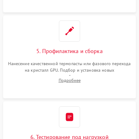
программатором.
5. Профилактика и сборка
Нанесение качественной термопасты или фазового перехода
на кристалл GPU. Подбор и установка новых
термопрокладок правильной толщины на память и цепи
Подробнее
питания. Монтаж радиатора и бэкплейта, подключение и
проверка кулеров.
6. Тестирование под нагрузкой