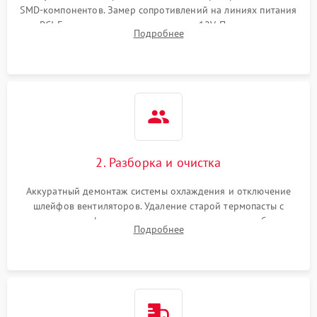
SMD-компонентов. Замер сопротивлений на линиях питания
PCI-E и дополнительных разъемах 12V. Проверка на
Подробнее
короткое замыкание основных дросселей питания GPU и
памяти.
2. Разборка и очистка
Аккуратный демонтаж системы охлаждения и отключение
шлейфов вентиляторов. Удаление старой термопасты с
кристалла графического чипа и термопрокладок с банок
Подробнее
памяти и зоны VRM. Очистка платы от пыли и окислов.