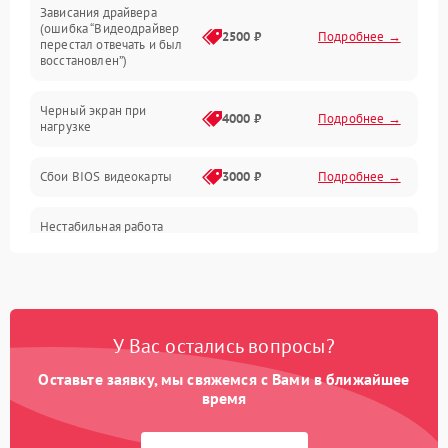
Зависания драйвера
(ошибка “Видеодрайвер
Интерфейсные и коммуникационные проблемы
2500 ₽
Подробнее →
перестал отвечать и был
восстановлен”)
Питание
Черный экран при
4000 ₽
Подробнее →
нагрузке
Электропитание
Сбои BIOS видеокарты
3000 ₽
Подробнее →
ПО
Нестабильная работа
Электронные компоненты
после обновления
2000 ₽
Подробнее →
драйверов
Интерфейсы
Общие поломки
У Вас остались вопросы?
Оставьте заявку, мы свяжемся с Вами в ближайшее
Система охлаждения
время
Экран (дисплей)