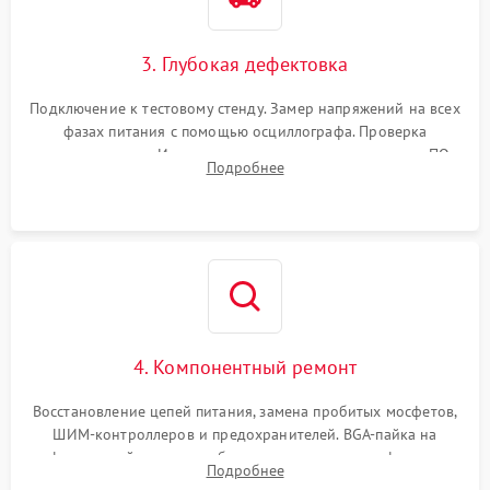
3. Глубокая дефектовка
Подключение к тестовому стенду. Замер напряжений на всех
фазах питания с помощью осциллографа. Проверка
инициализации. Использование специализированного ПО
Подробнее
MATS
4. Компонентный ремонт
Восстановление цепей питания, замена пробитых мосфетов,
ШИМ-контроллеров и предохранителей. BGA-пайка на
инфракрасной станции реболлинг или замена графического
Подробнее
чипа и дефектной памяти GDDR. Прошивка BIOS