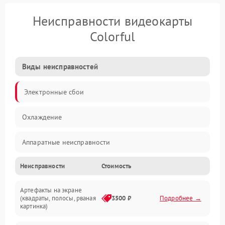
Неисправности видеокарты
Colorful
Виды неисправностей
Электронные сбои
Охлаждение
Аппаратные неисправности
Неисправности
Стоимость
Перегрев и термопроблемы
Артефакты на экране
Видео
(квадраты, полосы, рваная
3500 ₽
Подробнее →
картинка)
Программные ошибки