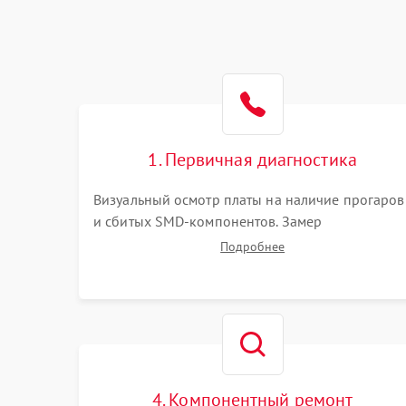
1. Первичная диагностика
Визуальный осмотр платы на наличие прогаров
и сбитых SMD-компонентов. Замер
сопротивлений на линиях питания PCI-E и
Подробнее
дополнительных разъемах 12V. Проверка на
короткое замыкание основных дросселей
питания GPU и памяти.
4. Компонентный ремонт