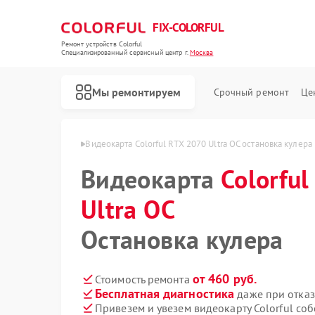
FIX-COLORFUL
Ремонт устройств Colorful
Специализированный cервисный центр г.
Москва
Мы ремонтируем
Срочный ремонт
Це
70 Ultra OC в Москве
Видеокарта Colorful RTX 2070 Ultra OC остановка кулера
Видеокарта
Colorfu
Ultra OC
Остановка кулера
от 460 руб.
Стоимость ремонта
Бесплатная диагностика
даже при отказ
Привезем и увезем видеокарту Colorful со