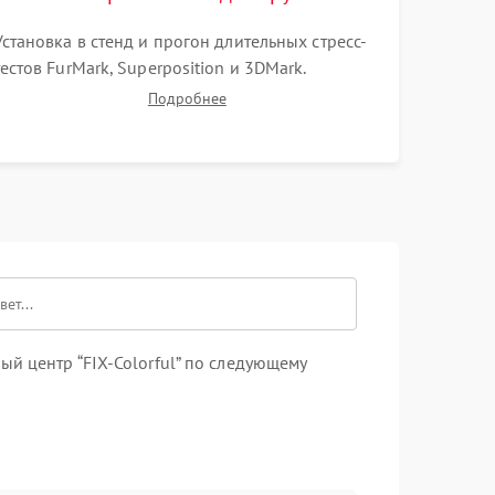
Установка в стенд и прогон длительных стресс-
тестов FurMark, Superposition и 3DMark.
Мониторинг температур графического чипа и
Подробнее
Hot Spot. Проверка на отсутствие артефактов
изображения, вылетов драйвера и зависаний.
й центр “FIX-Colorful” по следующему