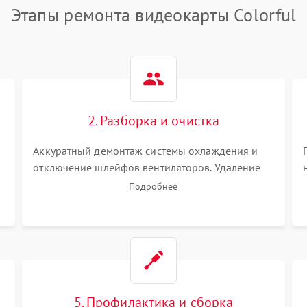
Этапы ремонта видеокарты Colorful
2. Разборка и очистка
Аккуратный демонтаж системы охлаждения и
отключение шлейфов вентиляторов. Удаление
старой термопасты с кристалла графического
Подробнее
чипа и термопрокладок с банок памяти и зоны
VRM. Очистка платы от пыли и окислов.
5. Профилактика и сборка