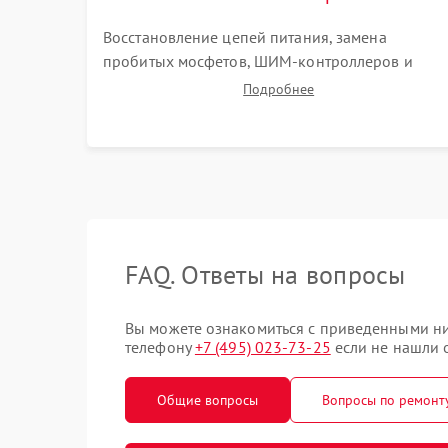
Восстановление цепей питания, замена
пробитых мосфетов, ШИМ-контроллеров и
предохранителей. BGA-пайка на инфракрасной
Подробнее
станции реболлинг или замена графического
чипа и дефектной памяти GDDR. Прошивка BIO
программатором.
FAQ. Ответы на вопросы
Вы можете ознакомиться с приведенными ниж
телефону
+7 (495) 023-73-25
если не нашли о
Общие вопросы
Вопросы по ремонт