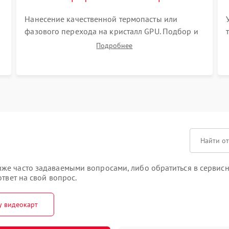
Нанесение качественной термопасты или
фазового перехода на кристалл GPU. Подбор и
установка новых термопрокладок правильной
Подробнее
толщины на память и цепи питания. Монтаж
S
радиатора и бэкплейта, подключение и
проверка кулеров.
е часто задаваемыми вопросами, либо обратиться в сервисны
твет на свой вопрос.
у видеокарт