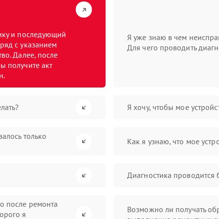
тику и последующий
Я уже знаю в чем неиспра
ряд с указанием
Для чего проводить диагн
во. Далее, после
ы получите акт
н.
лать?
Я хочу, чтобы мое устрой
валось только
Как я узнаю, что мое устр
Диагностика проводится 
во после ремонта
Возможно ли получать обр
орого я