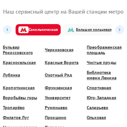
Наш сервисный центр на Вашей станции метро
Сокольническая
Большая кольцевая
Бульвар
Преображенская
Черкизовская
Рокоссовского
площадь
Красносельская
Красные Ворота
Чистые пруды
Библиотека
Лубянка
Охотный Ряд
имени Ленина
Кропоткинская
Фрунзенская
Спортивная
Воробьёвы горы
Университет
Юго-Западная
Тропарёво
Румянцево
Саларьево
Филатов Луг
Прокшино
Ольховая