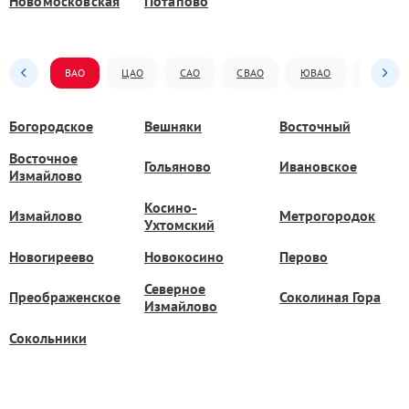
Новомосковская
Потапово
ВАО
ЦАО
САО
СВАО
ЮВАО
ЮАО
Богородское
Вешняки
Восточный
Восточное
Гольяново
Ивановское
Измайлово
Косино-
Измайлово
Метрогородок
Ухтомский
Новогиреево
Новокосино
Перово
Северное
Преображенское
Соколиная Гора
Измайлово
Сокольники