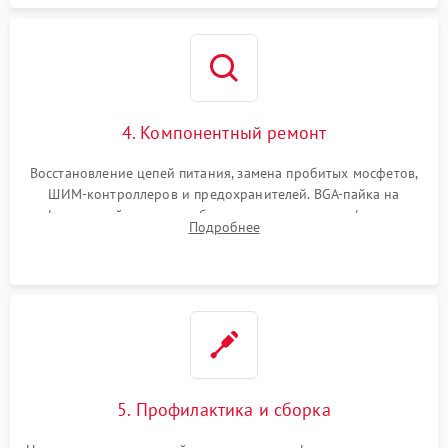
4. Компонентный ремонт
Восстановление цепей питания, замена пробитых мосфетов,
ШИМ-контроллеров и предохранителей. BGA-пайка на
инфракрасной станции реболлинг или замена графического
Подробнее
чипа и дефектной памяти GDDR. Прошивка BIOS
программатором.
5. Профилактика и сборка