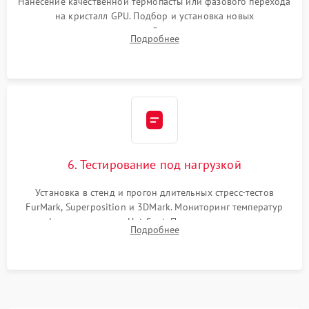
Нанесение качественной термопасты или фазового перехода
на кристалл GPU. Подбор и установка новых
термопрокладок правильной толщины на память и цепи
Подробнее
питания. Монтаж радиатора и бэкплейта, подключение и
проверка кулеров.
6. Тестирование под нагрузкой
Установка в стенд и прогон длительных стресс-тестов
FurMark, Superposition и 3DMark. Мониторинг температур
графического чипа и Hot Spot. Проверка на отсутствие
Подробнее
артефактов изображения, вылетов драйвера и зависаний.