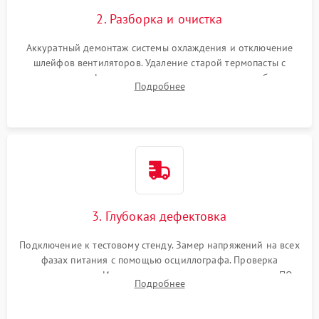
2. Разборка и очистка
Аккуратный демонтаж системы охлаждения и отключение
шлейфов вентиляторов. Удаление старой термопасты с
кристалла графического чипа и термопрокладок с банок
Подробнее
памяти и зоны VRM. Очистка платы от пыли и окислов.
3. Глубокая дефектовка
Подключение к тестовому стенду. Замер напряжений на всех
фазах питания с помощью осциллографа. Проверка
инициализации. Использование специализированного ПО
Подробнее
MATS