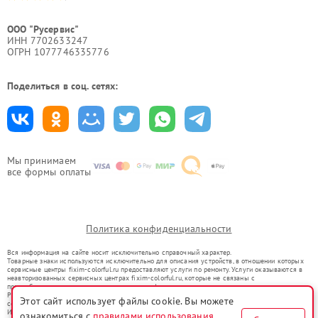
ООО "Русервис"
ИНН 7702633247
ОГРН 1077746335776
Поделиться в соц. сетях:
Мы принимаем
все формы оплаты
Политика конфиденциальности
Вся информация на сайте носит исключительно справочный характер.
Товарные знаки используются исключительно для описания устройств, в отношении которых
сервисные центры fixim-colorful.ru предоставляют услуги по ремонту. Услуги оказываются в
неавторизованных сервисных центрах fixim-colorful.ru, которые не связаны с
правообладателями товарных знаков или их официальными представителями.
Ремонт осуществляется для устройств, уже введенных в гражданский оборот в соответствии
Этот сайт использует файлы cookie. Вы можете
со статьей 1487 ГК РФ.
Использование товарных знаков не преследует цели индивидуализации услуг или введения
ознакомиться с
правилами использования