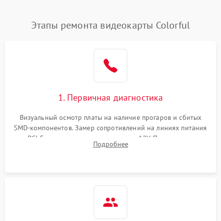
Этапы ремонта видеокарты Colorful
1. Первичная диагностика
Визуальный осмотр платы на наличие прогаров и сбитых
SMD-компонентов. Замер сопротивлений на линиях питания
PCI-E и дополнительных разъемах 12V. Проверка на
Подробнее
короткое замыкание основных дросселей питания GPU и
памяти.