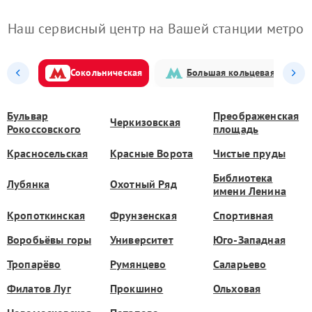
Наш сервисный центр на Вашей станции метро
Сокольническая
Большая кольцевая
Бульвар
Преображенская
Черкизовская
Рокоссовского
площадь
Красносельская
Красные Ворота
Чистые пруды
Библиотека
Лубянка
Охотный Ряд
имени Ленина
Кропоткинская
Фрунзенская
Спортивная
Воробьёвы горы
Университет
Юго-Западная
Тропарёво
Румянцево
Саларьево
Филатов Луг
Прокшино
Ольховая