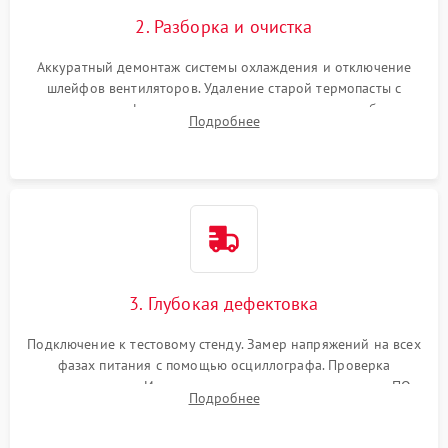
2. Разборка и очистка
Аккуратный демонтаж системы охлаждения и отключение
шлейфов вентиляторов. Удаление старой термопасты с
кристалла графического чипа и термопрокладок с банок
Подробнее
памяти и зоны VRM. Очистка платы от пыли и окислов.
3. Глубокая дефектовка
Подключение к тестовому стенду. Замер напряжений на всех
фазах питания с помощью осциллографа. Проверка
инициализации. Использование специализированного ПО
Подробнее
MATS