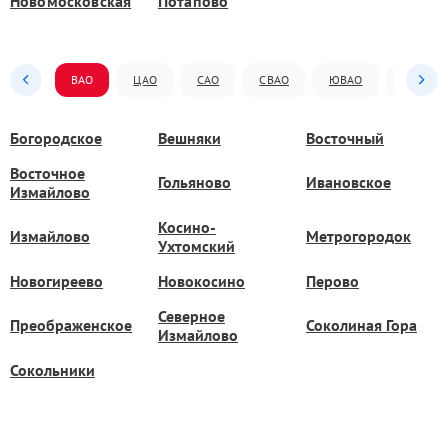
Новомосковская
Потапово
ВАО
ЦАО
САО
СВАО
ЮВАО
ЮАО
Богородское
Вешняки
Восточный
Восточное
Гольяново
Ивановское
Измайлово
Косино-
Измайлово
Метрогородок
Ухтомский
Новогиреево
Новокосино
Перово
Северное
Преображенское
Соколиная Гора
Измайлово
Сокольники