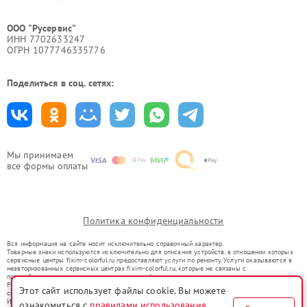
ООО "Русервис"
ИНН 7702633247
ОГРН 1077746335776
Поделиться в соц. сетях:
Мы принимаем
все формы оплаты
Политика конфиденциальности
Вся информация на сайте носит исключительно справочный характер.
Товарные знаки используются исключительно для описания устройств, в отношении которых
сервисные центры fixim-colorful.ru предоставляют услуги по ремонту. Услуги оказываются в
неавторизованных сервисных центрах fixim-colorful.ru, которые не связаны с
правообладателями товарных знаков или их официальными представителями.
Ремонт осуществляется для устройств, уже введенных в гражданский оборот в соответствии
Этот сайт использует файлы cookie. Вы можете
со статьей 1487 ГК РФ.
Использование товарных знаков не преследует цели индивидуализации услуг или введения
ознакомиться с
правилами использования