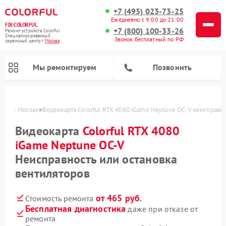
+7 (495) 023-73-25
Ежедневно с 9:00 до 21:00
FIX-COLORFUL
+7 (800) 100-33-26
Ремонт устройств Colorful
Специализированный
Звонок бесплатный по РФ
cервисный центр г.
Москва
Мы ремонтируем
Позвонить
OC-V в Москве
Видеокарта Colorful RTX 4080 iGame Neptune OC-V неисправно
Видеокарта
Colorful RTX 4080
iGame Neptune OC-V
Неисправность или остановка
вентиляторов
от 465 руб.
Стоимость ремонта
Бесплатная диагностика
даже при отказе от
ремонта