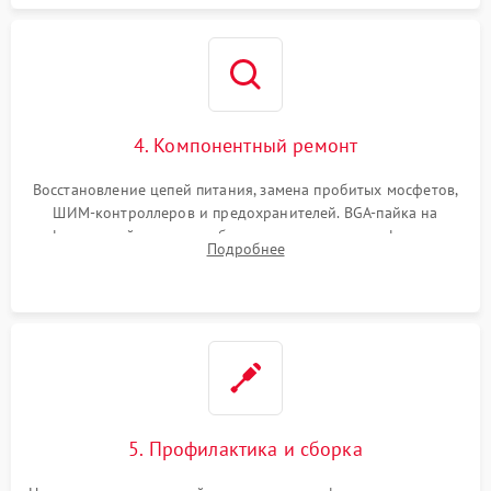
4. Компонентный ремонт
Восстановление цепей питания, замена пробитых мосфетов,
ШИМ-контроллеров и предохранителей. BGA-пайка на
инфракрасной станции реболлинг или замена графического
Подробнее
чипа и дефектной памяти GDDR. Прошивка BIOS
программатором.
5. Профилактика и сборка