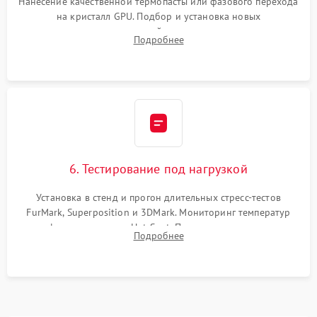
Нанесение качественной термопасты или фазового перехода
на кристалл GPU. Подбор и установка новых
термопрокладок правильной толщины на память и цепи
Подробнее
питания. Монтаж радиатора и бэкплейта, подключение и
проверка кулеров.
6. Тестирование под нагрузкой
Установка в стенд и прогон длительных стресс-тестов
FurMark, Superposition и 3DMark. Мониторинг температур
графического чипа и Hot Spot. Проверка на отсутствие
Подробнее
артефактов изображения, вылетов драйвера и зависаний.