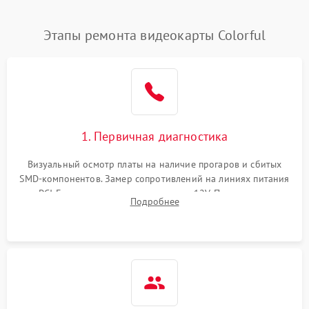
Этапы ремонта видеокарты Colorful
1. Первичная диагностика
Визуальный осмотр платы на наличие прогаров и сбитых
SMD-компонентов. Замер сопротивлений на линиях питания
PCI-E и дополнительных разъемах 12V. Проверка на
Подробнее
короткое замыкание основных дросселей питания GPU и
памяти.