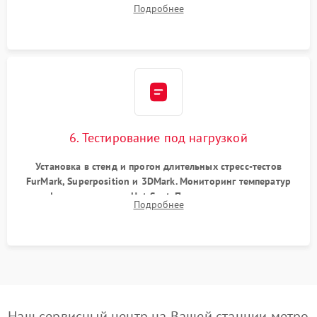
Подробнее
питания. Монтаж радиатора и бэкплейта, подключение и
проверка кулеров.
6. Тестирование под нагрузкой
Установка в стенд и прогон длительных стресс-тестов
FurMark, Superposition и 3DMark. Мониторинг температур
графического чипа и Hot Spot. Проверка на отсутствие
Подробнее
артефактов изображения, вылетов драйвера и зависаний.
Наш сервисный центр на Вашей станции метро