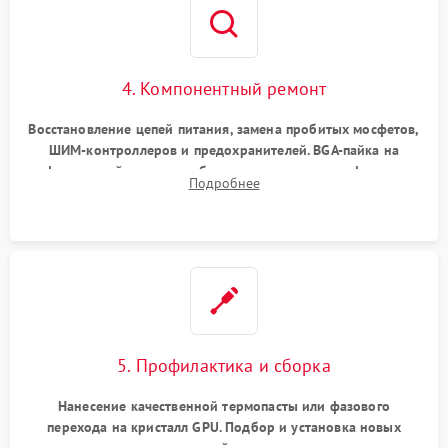
4. Компонентный ремонт
Восстановление цепей питания, замена пробитых мосфетов,
ШИМ-контроллеров и предохранителей. BGA-пайка на
инфракрасной станции реболлинг или замена графического
Подробнее
чипа и дефектной памяти GDDR. Прошивка BIOS
программатором.
5. Профилактика и сборка
Нанесение качественной термопасты или фазового
перехода на кристалл GPU. Подбор и установка новых
термопрокладок правильной толщины на память и цепи