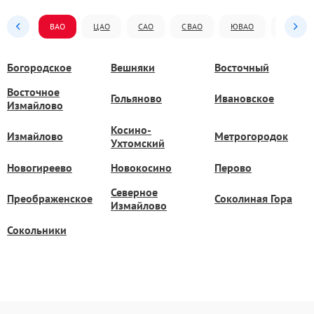
ВАО
ЦАО
САО
СВАО
ЮВАО
ЮАО
Богородское
Вешняки
Восточный
Восточное
Гольяново
Ивановское
Измайлово
Косино-
Измайлово
Метрогородок
Ухтомский
Новогиреево
Новокосино
Перово
Северное
Преображенское
Соколиная Гора
Измайлово
Сокольники