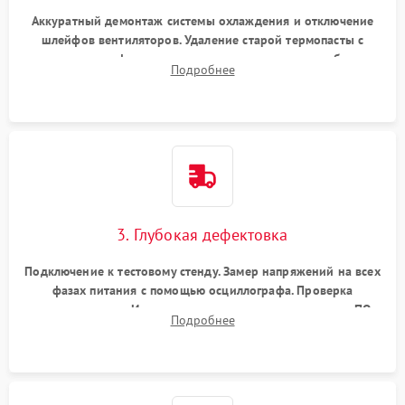
Аккуратный демонтаж системы охлаждения и отключение
шлейфов вентиляторов. Удаление старой термопасты с
кристалла графического чипа и термопрокладок с банок
Подробнее
памяти и зоны VRM. Очистка платы от пыли и окислов.
3. Глубокая дефектовка
Подключение к тестовому стенду. Замер напряжений на всех
фазах питания с помощью осциллографа. Проверка
инициализации. Использование специализированного ПО
Подробнее
MATS