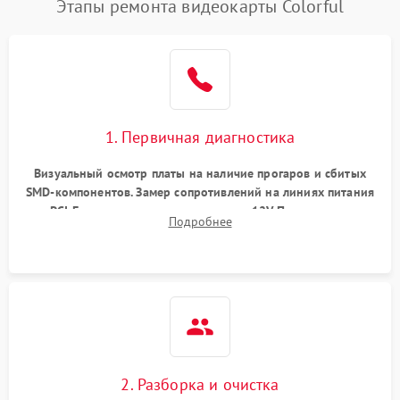
Этапы ремонта видеокарты Colorful
1. Первичная диагностика
Визуальный осмотр платы на наличие прогаров и сбитых
SMD-компонентов. Замер сопротивлений на линиях питания
PCI-E и дополнительных разъемах 12V. Проверка на
Подробнее
короткое замыкание основных дросселей питания GPU и
памяти.
2. Разборка и очистка