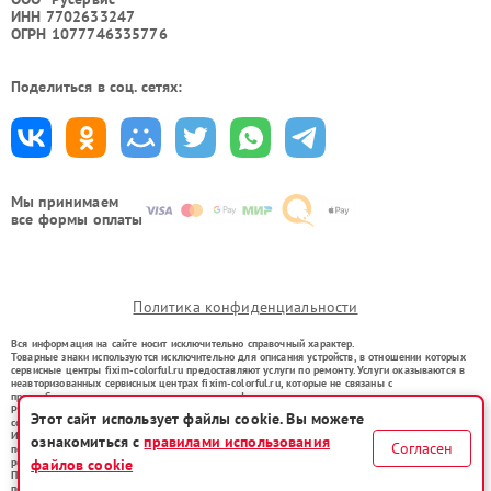
ИНН 7702633247
ОГРН 1077746335776
Поделиться в соц. сетях:
Мы принимаем
все формы оплаты
Политика конфиденциальности
Вся информация на сайте носит исключительно справочный характер.
Товарные знаки используются исключительно для описания устройств, в отношении которых
сервисные центры fixim-colorful.ru предоставляют услуги по ремонту. Услуги оказываются в
неавторизованных сервисных центрах fixim-colorful.ru, которые не связаны с
правообладателями товарных знаков или их официальными представителями.
Ремонт осуществляется для устройств, уже введенных в гражданский оборот в соответствии
Этот сайт использует файлы cookie. Вы можете
со статьей 1487 ГК РФ.
Использование товарных знаков не преследует цели индивидуализации услуг или введения
ознакомиться с
правилами использования
Согласен
потребителей в заблуждение, а служит для информирования о предоставляемых услугах по
файлов cookie
ремонту техники указанных брендов.
Представленная на сайте информация не является публичной офертой, определяемой
положениями Статьи 437(2) Гражданского кодекса РФ