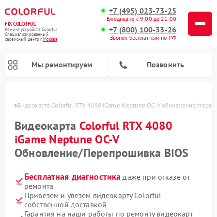
+7 (495) 023-73-25
Ежедневно с 9:00 до 21:00
FIX-COLORFUL
+7 (800) 100-33-26
Ремонт устройств Colorful
Специализированный
Звонок бесплатный по РФ
cервисный центр г.
Москва
Мы ремонтируем
Позвонить
оскве
Видеокарта Colorful RTX 4080 iGame Neptune OC-V обновление/переп
Видеокарта
Colorful RTX 4080
iGame Neptune OC-V
Обновление/Перепрошивка BIOS
Бесплатная диагностика
даже при отказе от
ремонта
Привезем и увезем видеокарту Colorful
собственной доставкой
Гарантия на наши работы по ремонту видеокарт