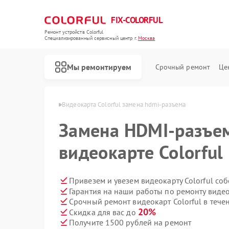
FIX-COLORFUL
Ремонт устройств Colorful
Специализированный cервисный центр г.
Москва
Мы ремонтируем
Срочный ремонт
Це
т Colorful в Москве
Видеокарта Colorful замена hdmi-разъема
Замена HDMI-разъе
видеокарте Colorful
Привезем и увезем видеокарту Colorful со
Гарантия на наши работы по ремонту видео
Срочный ремонт видеокарт Colorful в тече
20%
Скидка для вас до
Получите 1500 рублей на ремонт