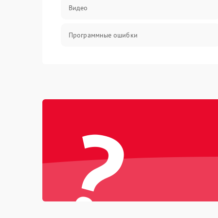
Видео
Программные ошибки
Интерфейсные и коммуникационные
проблемы
Питание
?
Электропитание
ПО
Электронные компоненты
Интерфейсы