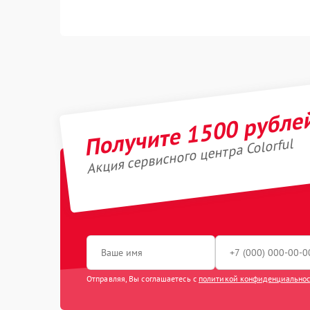
Получите 1500 рубле
Акция сервисного центра Colorful
Отправляя, Вы соглашаетесь с
политикой конфиденциально